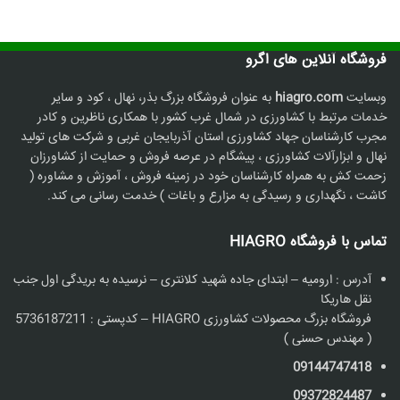
فروشگاه آنلاین های اگرو
وبسایت
hiagro.com
به عنوان فروشگاه بزرگ بذر، نهال ، کود و سایر
خدمات مرتبط با کشاورزی در شمال غرب کشور با همکاری ناظرین و کادر
مجرب کارشناسان جهاد کشاورزی استان آذربایجان غربی و شرکت های تولید
نهال و ابزارآلات کشاورزی ، پیشگام در عرصه فروش و حمایت از کشاورزان
زحمت کش به همراه کارشناسان خود در زمینه فروش ، آموزش و مشاوره (
کاشت ، نگهداری و رسیدگی به مزارع و باغات ) خدمت رسانی می کند.
تماس با فروشگاه HIAGRO
آدرس : ارومیه – ابتدای جاده شهید کلانتری – نرسیده به بریدگی اول جنب
نقل هاریکا
فروشگاه بزرگ محصولات کشاورزی HIAGRO – کدپستی : 5736187211
( مهندس حسنی )
09144747418
09372824487