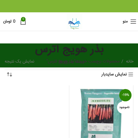
0
منو
0
تومان
بذر هویج آترس
خانه
دسته بندی ها
محصولات برچسب خورده “بذر هویج آترس”
نمایش یک نتیجه
نمایش سایدبار
-19%
ناموجود