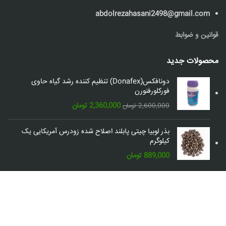
abdolrezahasani2498@gmail.com
قوانین و ضوابط
محصولات جدید
دونافکس(Donafex) تنظیم کننده رشد گیاه حاوی
فورکلورفنورن
قیمت
قیمت
2,360,000
تومان
2,600,000
تومان
اصلی:
فعلی:
2,600,000 تومان
2,360,000 تومان.
بذر لوبیا چیتی پابلند اصلاح شده زودرس آمریکایی یک
بود.
کیلوگرم
889,000
تومان
شبکه های اجتماعی: