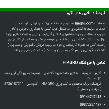
فروشگاه آنلاین های اگرو
وبسایت
hiagro.com
به عنوان فروشگاه بزرگ بذر، نهال ، کود و سایر
خدمات مرتبط با کشاورزی در شمال غرب کشور با همکاری ناظرین و کادر
مجرب کارشناسان جهاد کشاورزی استان آذربایجان غربی و شرکت های تولید
نهال و ابزارآلات کشاورزی ، پیشگام در عرصه فروش و حمایت از کشاورزان
زحمت کش به همراه کارشناسان خود در زمینه فروش ، آموزش و مشاوره (
کاشت ، نگهداری و رسیدگی به مزارع و باغات ) خدمت رسانی می کند.
تماس با فروشگاه HIAGRO
آدرس : ارومیه – ابتدای جاده شهید کلانتری – نرسیده به بریدگی اول جنب
نقل هاریکا
فروشگاه بزرگ محصولات کشاورزی HIAGRO – کدپستی : 5736187211
( مهندس حسنی )
09144747418
09372824487