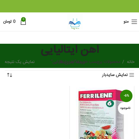
0
منو
0
تومان
اهن ایتالیایی
خانه
دسته بندی ها
محصولات برچسب خورده “اهن ایتالیایی”
نمایش یک نتیجه
نمایش سایدبار
-6%
ناموجود