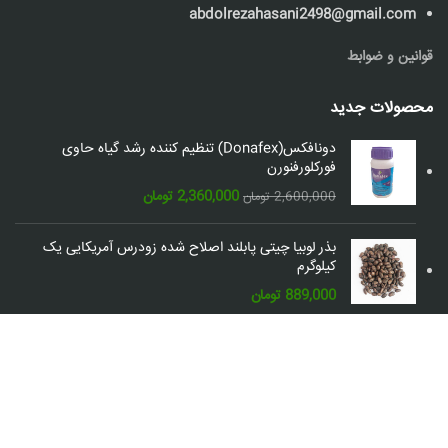
abdolrezahasani2498@gmail.com
قوانین و ضوابط
محصولات جدید
دونافکس(Donafex) تنظیم کننده رشد گیاه حاوی
فورکلورفنورن
قیمت
قیمت
2,360,000
تومان
2,600,000
تومان
اصلی:
فعلی:
2,600,000 تومان
2,360,000 تومان.
بذر لوبیا چیتی پابلند اصلاح شده زودرس آمریکایی یک
بود.
کیلوگرم
889,000
تومان
شبکه های اجتماعی: