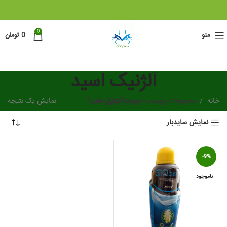
0
منو
0
تومان
آلژنیک اسید
خانه
دسته بندی ها
محصولات برچسب خورده “آلژنیک اسید”
نمایش یک نتیجه
نمایش سایدبار
-9%
ناموجود