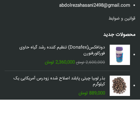
abdolrezahasani2498@gmail.com
قوانین و ضوابط
محصولات جدید
دونافکس(Donafex) تنظیم کننده رشد گیاه حاوی
فورکلورفنورن
قیمت
قیمت
2,360,000
تومان
2,600,000
تومان
اصلی:
فعلی:
2,600,000 تومان
2,360,000 تومان.
بذر لوبیا چیتی پابلند اصلاح شده زودرس آمریکایی یک
بود.
کیلوگرم
889,000
تومان
شبکه های اجتماعی: