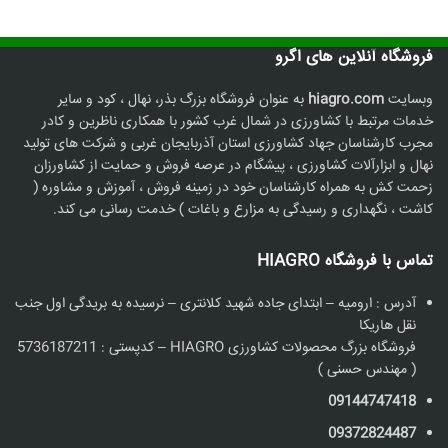
فروشگاه آنلاین های اگرو
وبسایت
hiagro.com
به عنوان فروشگاه بزرگ بذر، نهال ، کود و سایر
خدمات مرتبط با کشاورزی در شمال غرب کشور با همکاری ناظرین و کادر
مجرب کارشناسان جهاد کشاورزی استان آذربایجان غربی و شرکت های تولید
نهال و ابزارآلات کشاورزی ، پیشگام در عرصه فروش و حمایت از کشاورزان
زحمت کش به همراه کارشناسان خود در زمینه فروش ، آموزش و مشاوره (
کاشت ، نگهداری و رسیدگی به مزارع و باغات ) خدمت رسانی می کند.
تماس با فروشگاه HIAGRO
آدرس : ارومیه – ابتدای جاده شهید کلانتری – نرسیده به بریدگی اول جنب
نقل هاریکا
فروشگاه بزرگ محصولات کشاورزی HIAGRO – کدپستی : 5736187211
( مهندس حسنی )
09144747418
09372824487